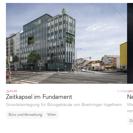
NEWS
9.7.2026
B
Zeitkapsel im Fundament
Ne
Grundsteinlegung für Bürogebäude von Boehringer Ingelheim
Wi
vo
Büro und Verwaltung
Wien
D