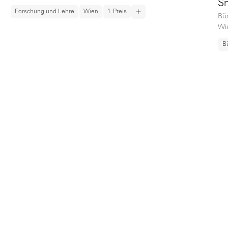
S
Forschung und Lehre
Wien
1. Preis
Bü
Wi
B