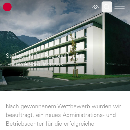
ATP Architekten Ingenieure
Stützpunkt für Regionalfluglinie
Tyrolean Airways, Innsbruck
Nach gewonnenem Wettbewerb wurden wir
beauftragt, ein neues Administrations- und
Betriebscenter für die erfolgreiche