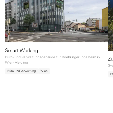
Smart Working
Büro- und Verwaltungsgebäude für Boehringer Ingelheim in
Zu
Wien-Meidling
Sw
Büro und Verwaltung
Wien
P