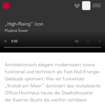
ATP Architekten Ingenieure
„High-Rising“ Icon
Plodine Tower
Architektonisch elegant modernisiert sowie
funktional und technisch als Fast-Null-Energie-
Gebäude optimiert: Wie ein funkelnder
„Kristall am Meer“ dominiert das revitalisierte
Office-Hochhaus heute die Stadtsilhouette
der Kvarner Bucht als weithin sichtbare