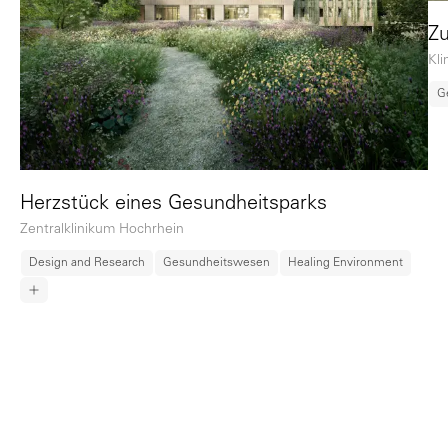
Zu
Kl
G
Herzstück eines Gesundheitsparks
Zentralklinikum Hochrhein
Design and Research
Gesundheitswesen
Healing Environment