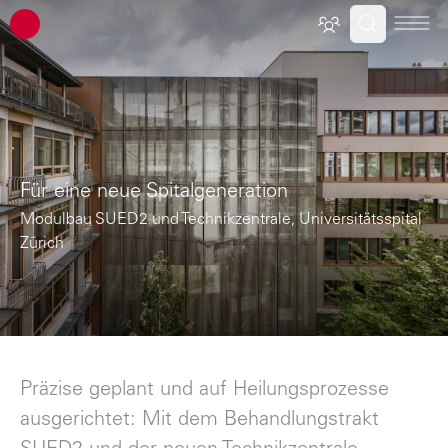
ATP Architekten Ingenieure
Für eine neue Spitalgeneration
Modulbau SUED2 und Technikzentrale, Universitätsspital
Zürich
Präzise geplant und auf Heilungsprozesse
ausgerichtet: Mit dem Behandlungstrakt