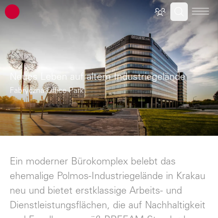
ATP Architekten Ingenieure
Neues Leben auf altem Industriegelände
Fabryczna Office Park
Ein moderner Bürokomplex belebt das
ehemalige Polmos-Industriegelände in Krakau
neu und bietet erstklassige Arbeits- und
Dienstleistungsflächen, die auf Nachhaltigkeit