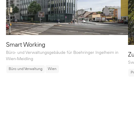
Smart Working
Büro- und Verwaltungsgebäude für Boehringer Ingelheim in
Zu
Wien-Meidling
Sw
Büro und Verwaltung
Wien
P