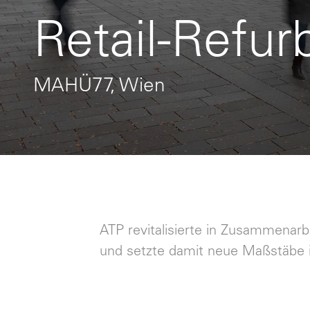
Retail-Refu
MAHÜ77, Wien
ATP revitalisierte in Zusammenarb
und setzte damit neue Maßstäbe i