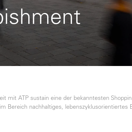
rbishment
eit mit ATP sustain eine der bekanntesten Shoppi
m Bereich nachhaltiges, lebenszyklusorientiertes 