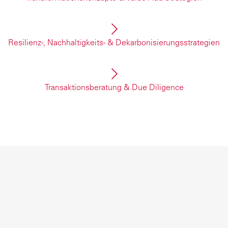
rukturen sinnvoll weiterdenken und Flächen effiz
ßnahmen, die Bestandsimmobilien transformieren, 
Resilienz-, Nachhaltigkeits- & Dekarbonisierungsstrategien
z erhalten, Ressourcen schonen und den Wert langf
egischen Transformation hin zu resilienten, ESG‑f
rategien und resilienzorientierte Konzepte schaffen
Transaktionsberatung & Due Diligence
innerhalb bestehender Strukturen.
tor:innen bei Immobilientransaktionen mit klaren 
her Transaktionsberatung übernehmen wir auch te
titionen sicher auszurichten.