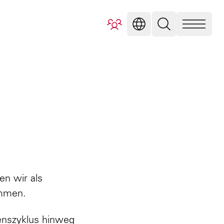
CM
derplanung
en wir als
ammen.
enszyklus hinweg