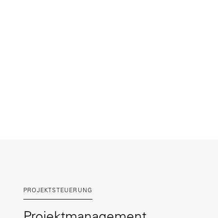
Bestandsimmobilien.
Wir entwickeln Lösungen, die bestehende St
Erweiterung – wir gestalten Entwicklungsma
Unser Fokus liegt auf Konzepten, die Substan
Wir begleiten Eigentümer:innen bei der strat
Dekarbonisierungs‑Roadmaps, Nachhaltigkeitsst
Risiken und eröffnen neue Zukunftschancen 
Wir unterstützen Eigentümer:innen und Inves
Entscheidungsgrundlagen. Neben strategisc
und Risiken transparent zu machen und Inves
PROJEKTSTEUERUNG