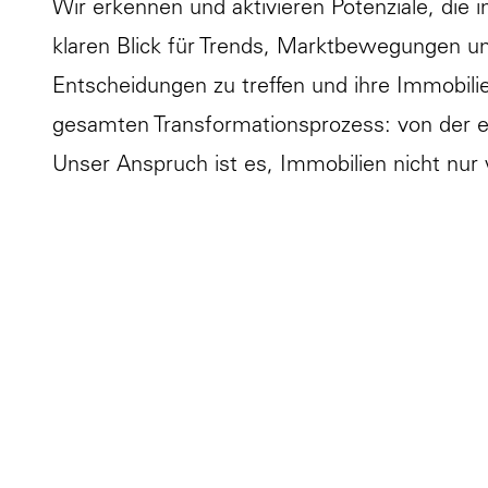
Wir erkennen und aktivieren Potenziale, die 
klaren Blick für Trends, Marktbewegungen un
Entscheidungen zu treffen und ihre Immobilie
gesamten Transformationsprozess: von der e
Unser Anspruch ist es, Immobilien nicht nur 
Wir analysieren Standortqualitäten, Marktpo
identifizieren wir Chancen, definieren klar
Eigentümer:innen als auch den Anforderunge
Wir prüfen jede Entwicklungsidee auf Realis
Szenarien schaffen wir ein sicheres Fundame