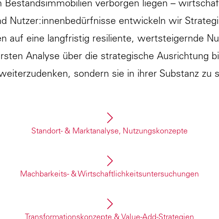
in Bestandsimmobilien verborgen liegen – wirtschaf
d Nutzer:innenbedürfnisse entwickeln wir Strategi
n auf eine langfristig resiliente, wertsteigernde N
rsten Analyse über die strategische Ausrichtung
weiterzudenken, sondern sie in ihrer Substanz zu s
Standort- & Marktanalyse, Nutzungskonzepte
tenziale und Nutzungsvarianten im Kontext aktuell
e Nutzungsszenarien und entwickeln Konzepte, die 
Machbarkeits- & Wirtschaftlichkeitsuntersuchungen
n der zukünftigen Nutzer:innen gerecht werden.
ierbarkeit und wirtschaftlichen Mehrwert. Mit nach
nt für Investitionsentscheidungen und die zielgeri
Transformationskonzepte & Value-Add-Strategien