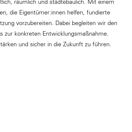
tlich, räumlich und städtebaulich. Mit einem
en, die Eigentümer:innen helfen, fundierte
utzung vorzubereiten. Dabei begleiten wir den
 bis zur konkreten Entwicklungsmaßnahme.
tärken und sicher in die Zukunft zu führen.
er und zukünftiger Entwicklungen. Dadurch
sowohl den Bedürfnissen von
vollziehbaren Analysen und belastbaren
chtete Weiterentwicklung von