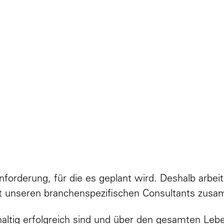
Integrale
EP
Son
Planung
Anforderung, für die es geplant wird. Deshalb arbeit
it unseren branchenspezifischen Consultants zus
haltig erfolgreich sind und über den gesamten Leb