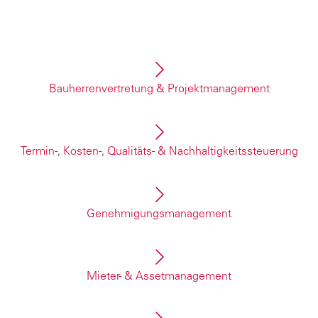
Bauherrenvertretung & Projektmanagement
geber:innen konsequent und ganzheitlich. Mit fach
rukturieren, führen wir Projekte sicher durch all
Termin-, Kosten-, Qualitäts- & Nachhaltigkeitssteuerung
 Parameter und stellen sicher, dass Zeit, Budget, Qu
verlässliche Methoden sorgen für belastbare Erge
Genehmigungsmanagement
nehmigungsverfahren und stimmen alle Anforderun
sweise sorgt für klare Prozesse, verlässliche Zeit
Mieter- & Assetmanagement
d Assetstrategien über den gesamten Lebenszyklus