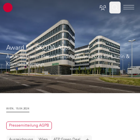
ATP Architekten Ingenieure
Award für ŠKODA Auto
Austrian Green Planet Building Award 2024 für Laurin &
Klement Kampus
WIEN, 15.04.2024
Pressemitteilung AGPB
Auszeichnung
Wien
ATP Green Deal