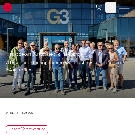
ATP Architekten Ingenieure
European Architects’ Alliance
ATP architekten ingenieure war Host des diesjährigen
EAA-Treffens
WIEN, 15.–16.09.2023
Unsere Verantwortung