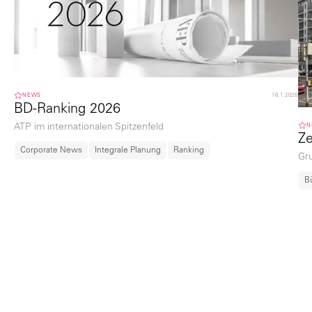
NEWS
16.1.2026
BD-Ranking 2026
N
ATP im internationalen Spitzenfeld
Ze
Corporate News
Integrale Planung
Ranking
Gr
B