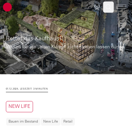
ATP Architekten Ingenieure
Rettet das Kaufhaus!
Warum wir die „alten Klötze“ nicht sterben lassen dürfen.
01.12.2024, LESEZEIT: 3 MINUTEN
NEW LIFE
Bauen im Bestand
New Life
Retail