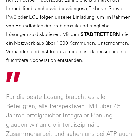
nur wir bei ATP überzeugt. Zahlreiche Big Player der
Immobilienbranche wie bulwiengesa, Tishman Speyer,
PwC oder ECE folgen unserer Einladung, um im Rahmen
von Roundtables die Problematik und mögliche
Lösungen zu diskutieren. Mit den
STADTRETTERN
, die
ein Netzwerk aus über 1.300 Kommunen, Unternehmen,
Verbänden und Instituten vereinen, ist dabei sogar eine
fruchtbare Kooperation entstanden.
"
Für die beste Lösung braucht es alle
Beteiligten, alle Perspektiven. Mit über 45
Jahren erfolgreicher Integraler Planung
glauben wir an die interdisziplinäre
Zusammenarbeit und sehen uns bei ATP auch