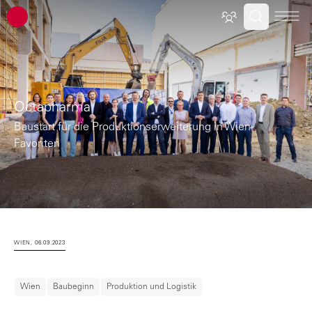
ATP Architekten Ingenieure
Octapharma
Baustart für die Produktionserweiterung in Wien-
Favoriten
WIEN, 06.09.2023
Wien
Baubeginn
Produktion und Logistik