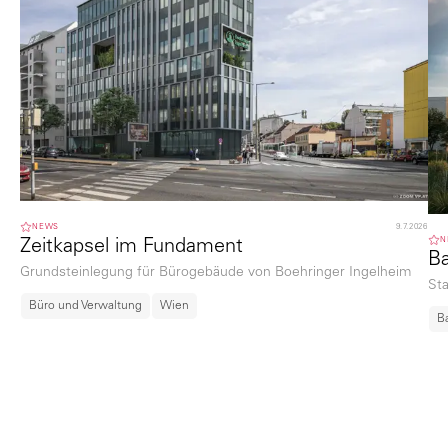
NEWS
9.7.2026
N
Zeitkapsel im Fundament
Ba
Grundsteinlegung für Bürogebäude von Boehringer Ingelheim
St
Büro und Verwaltung
Wien
B