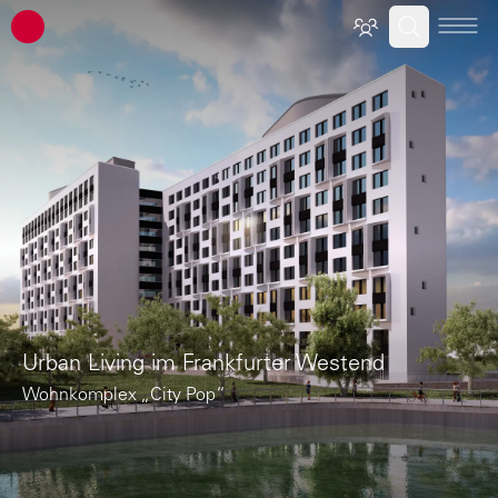
ATP Architekten Ingenieure
Urban Living im Frankfurter Westend
Wohnkomplex „City Pop“