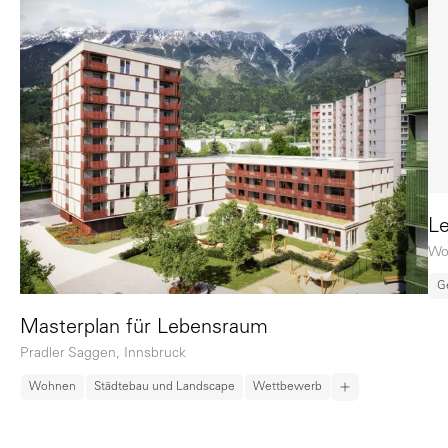
Le
Wo
G
Masterplan für Lebensraum
Pradler Saggen, Innsbruck
Wohnen
Städtebau und Landscape
Wettbewerb