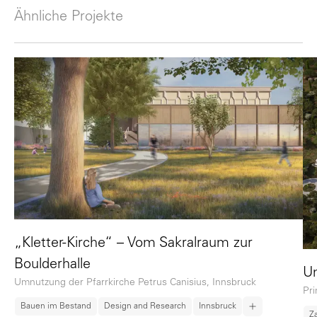
Ähnliche Projekte
„Kletter-Kirche“ – Vom Sakralraum zur
Boulderhalle
Um
Umnutzung der Pfarrkirche Petrus Canisius, Innsbruck
Pri
Bauen im Bestand
Design and Research
Innsbruck
Z