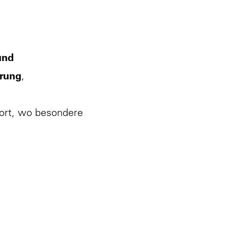
 Brandschutzexpert:innen, die die Planung und
ie sich um die Optimierung von
und
erung
,
dort, wo besondere
egleiten Veränderungen. Sie geben Projekten