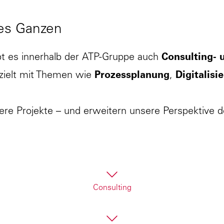
ert:innen, die bei Immobilienentwicklung beraten,
antworten, oder Lebensmitteltechnolog:innen, d
des Ganzen
dustrie kümmern.
t es innerhalb der ATP-Gruppe auch
Consulting- 
ezielt mit Themen wie
Prozessplanung
,
Digitalisi
ere Projekte – und erweitern unsere Perspektive 
Consulting
machen.
analysieren kritisch, entwickeln Strategien und b