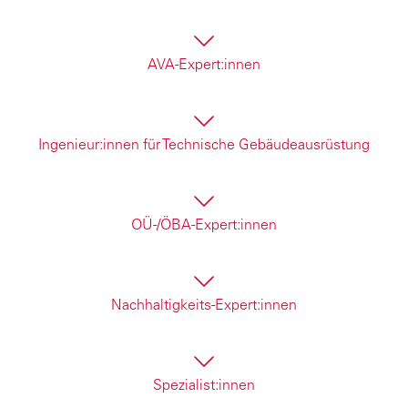
egrität und Stabilität von Bauwerken sind …
AVA-Expert:innen
 Abrechnung von Bauleistungen kümmern ...
Ingenieur:innen für Technische Gebäudeausrüstung
trische Systeme planen, HKLS-Ingenieur:innen, die f
hinenbauingenieur:innen, die mechanische Systeme
OÜ-/ÖBA-Expert:innen
gen vor Ort überwachen ...
Nachhaltigkeits-Expert:innen
honende und ESG-konforme Bauweisen spezialisiert 
Spezialist:innen