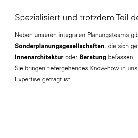
... ihres jeweiligen Fachs wie Immobilienexp
Überwachung von Brandschutzmaßnahmen ver
Spezialisiert und trotzdem Teil 
Produktionsprozessen in der Lebensmittelin
Neben unseren integralen Planungsteams gib
Sonderplanungsgesellschaften
, die sich g
Innenarchitektur
oder
Beratung
befassen.
Sie bringen tiefergehendes Know-how in uns
Expertise gefragt ist.
Strukturen verstehen. Projekte möglich 
Unsere Consultinggesellschaften denken vor, 