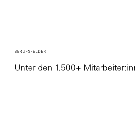
BERUFSFELDER
Unter den 1.500+ Mitarbeiter:in
… darunter auch Innenarchitekt:innen, die si
Anlagen und Grünflächen planen ...