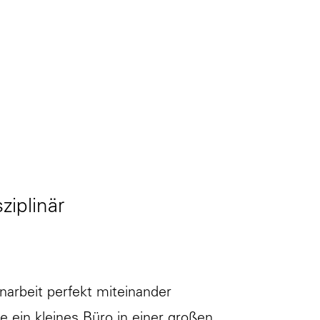
r Technik, Funktion und Gestaltung hinaus.
same Haltung.
Metall- und Elektrobranche
ziplinär
narbeit perfekt miteinander
 ein kleines Büro in einer großen