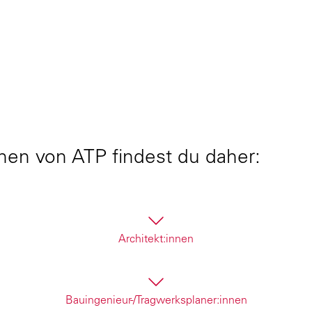
nen von ATP findest du daher:
Architekt:innen
ch auf die Gestaltung von Räumen spezialisieren, L
Bauingenieur-/Tragwerksplaner:innen