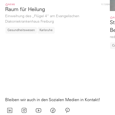
NEWS
11.7.2026
Raum für Heilung
Einweihung des „Flügel 4“ am Evangelischen
N
Diakoniekrankenhaus Freiburg
St
Be
Gesundheitswesen
Karlsruhe
re
C
Bleiben wir auch in den Sozialen Medien in Kontakt!