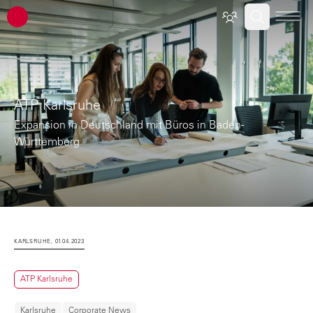
ATP Architekten Ingenieure
ATP Karlsruhe
Expansion in Deutschland mit Büros in Baden-
Württemberg
KARLSRUHE, 01.04.2023
ATP Karlsruhe
Karlsruhe
Corporate News