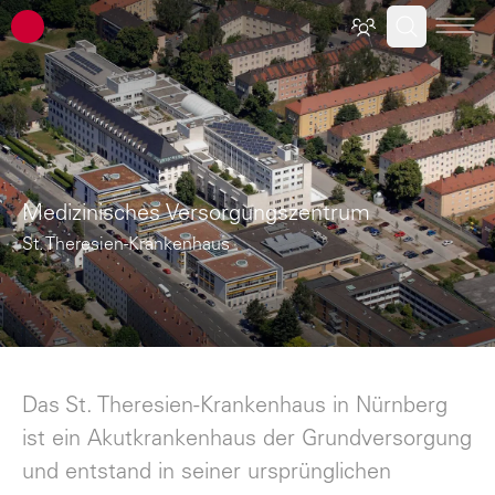
ATP Architekten Ingenieure
Medizinisches Versorgungszentrum
St. Theresien-Krankenhaus
Das St. Theresien-Krankenhaus in Nürnberg
ist ein Akutkrankenhaus der Grundversorgung
und entstand in seiner ursprünglichen