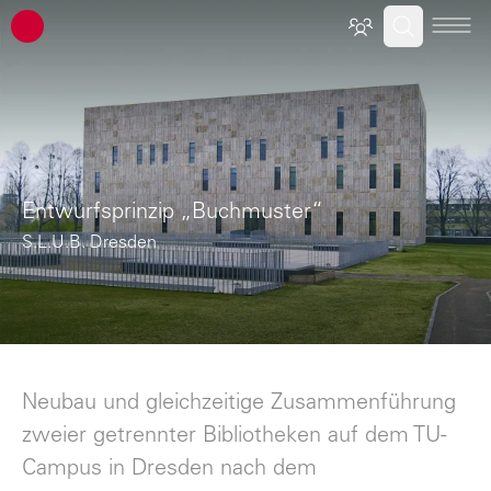
ATP Architekten Ingenieure
Entwurfsprinzip „Buchmuster“
S.L.U.B. Dresden
Neubau und gleichzeitige Zusammenführung
zweier getrennter Bibliotheken auf dem TU-
Campus in Dresden nach dem