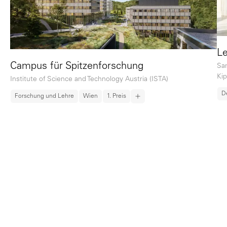
Le
Campus für Spitzenforschung
Sa
Ki
Institute of Science and Technology Austria (ISTA)
D
Forschung und Lehre
Wien
1. Preis