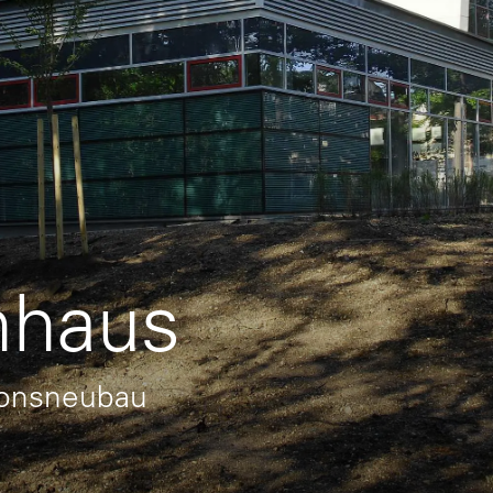
nhaus
tionsneubau