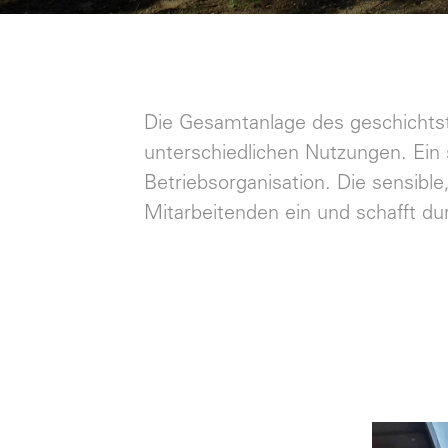
Die Gesamtanlage des geschichtst
unterschiedlichen Nutzungen. Ein 
Betriebsorganisation. Die sensibl
Mitarbeitenden ein und schafft 