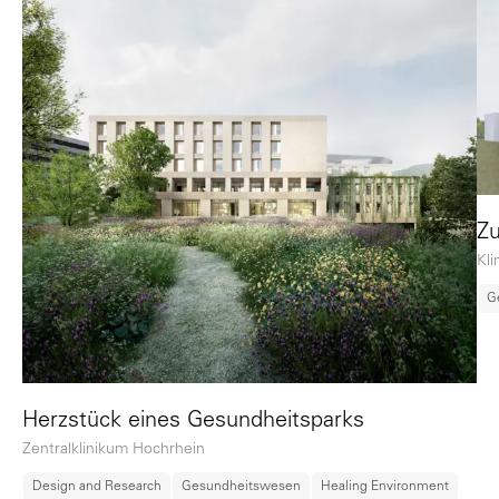
Zu
Kl
G
Herzstück eines Gesundheitsparks
Zentralklinikum Hochrhein
Design and Research
Gesundheitswesen
Healing Environment