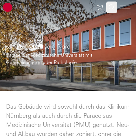
ATP Architekten Ingenieure
Klinikum Nürnberg Nord
Paracelsus Medizinische Universität mit
Generalsanierung der Pathologie
Das Gebäude wird sowohl durch das Klinikum
Nürnberg als auch durch die Paracelsus
Medizinische Universität (PMU) genutzt. Neu-
und Altbau wurden daher zoniert, ohne die