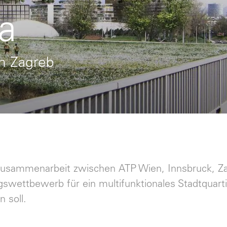
a
in Zagreb
 Zusammenarbeit zwischen ATP Wien, Innsbruck, Z
ngswettbewerb für ein multifunktionales Stadtquar
 soll.