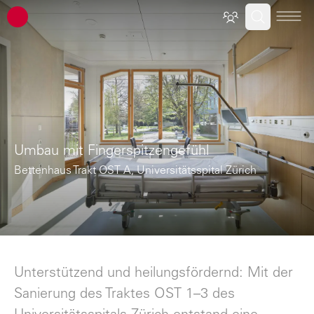
ATP Architekten Ingenieure
Umbau mit Fingerspitzengefühl
Bettenhaus Trakt OST A, Universitätsspital Zürich
Unterstützend und heilungsfördernd: Mit der
Sanierung des Traktes OST 1–3 des