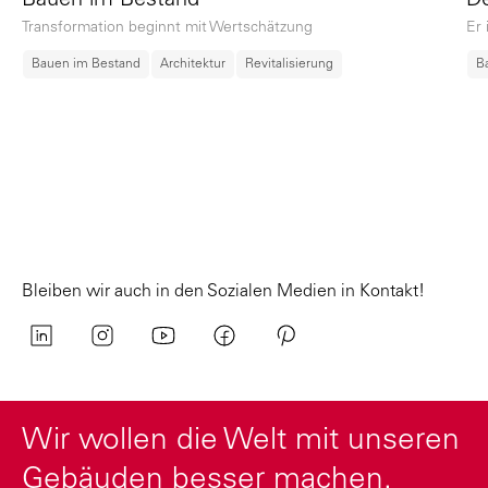
De
Bauen im Bestand
Er 
Transformation beginnt mit Wertschätzung
B
Bauen im Bestand
Architektur
Revitalisierung
Bleiben wir auch in den Sozialen Medien in Kontakt!
Wir wollen die Welt mit unseren
Gebäuden besser machen.