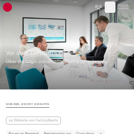
ATP Architekten Ingenieure
Vor dem Entwurf
Über die Logik industrieller Produktionsplanung
02.06.2026, LESEZEIT: 8 MINUTEN
zur Website von FactoryXperts
Bauen im Bestand
Betriebsplanung
Consulting